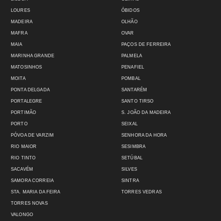
LOURES
ÓBIDOS
MADEIRA
OLHÃO
MAFRA
OVAR
MAIA
PAÇOS DE FERREIRA
MARINHA GRANDE
PALMELA
MATOSINHOS
PENAFIEL
MOITA
POMBAL
PONTA DELGADA
SANTARÉM
PORTALEGRE
SANTO TIRSO
PORTIMÃO
S. JOÃO DA MADEIRA
PORTO
SEIXAL
PÓVOA DE VARZIM
SENHORA DA HORA
RIO MAIOR
SESIMBRA
RIO TINTO
SETÚBAL
SACAVÉM
SILVES
SAMORA CORREIA
SINTRA
STA. MARIA DA FEIRA
TORRES VEDRAS
TORRES NOVAS
VALONGO