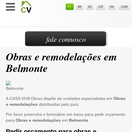
PT
BR
ES
CAT
EN
.COM
fale connosco
Obras e remodelações em
Belmonte
A CASA VIVA Obras dispõe de unidades especialistas em
Obras
e remodelações
distribuidas pelo país.
Por favor preencha o formulário em baixo para pedir orçamento
para
Obras e remodelações
em
Belmonte
.
Pedir orçamento para obras e