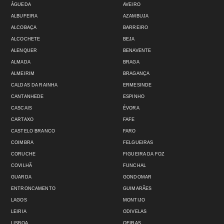
ÁGUEDA
AVEIRO
ALBUFEIRA
AZAMBUJA
ALCOBAÇA
BARREIRO
ALCOCHETE
BEJA
ALENQUER
BENAVENTE
ALMADA
BRAGA
ALMEIRIM
BRAGANÇA
CALDAS DA RAINHA
ERMESINDE
CANTANHEDE
ESPINHO
CASCAIS
ÉVORA
CARTAXO
FAFE
CASTELO BRANCO
FARO
COIMBRA
FELGUEIRAS
CORUCHE
FIGUEIRA DA FOZ
COVILHÃ
FUNCHAL
GUARDA
GONDOMAR
ENTRONCAMENTO
GUIMARÃES
LAGOS
MONTIJO
LEIRIA
ODIVELAS
LISBOA
OEIRAS