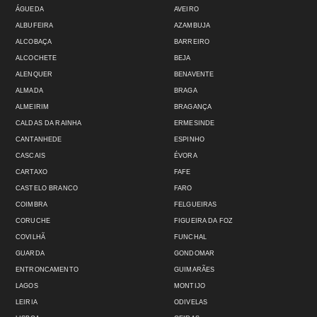
ÁGUEDA
AVEIRO
ALBUFEIRA
AZAMBUJA
ALCOBAÇA
BARREIRO
ALCOCHETE
BEJA
ALENQUER
BENAVENTE
ALMADA
BRAGA
ALMEIRIM
BRAGANÇA
CALDAS DA RAINHA
ERMESINDE
CANTANHEDE
ESPINHO
CASCAIS
ÉVORA
CARTAXO
FAFE
CASTELO BRANCO
FARO
COIMBRA
FELGUEIRAS
CORUCHE
FIGUEIRA DA FOZ
COVILHÃ
FUNCHAL
GUARDA
GONDOMAR
ENTRONCAMENTO
GUIMARÃES
LAGOS
MONTIJO
LEIRIA
ODIVELAS