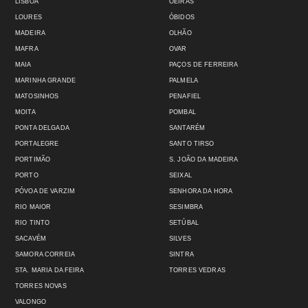
LISBOA
OEIRAS
LOURES
ÓBIDOS
MADEIRA
OLHÃO
MAFRA
OVAR
MAIA
PAÇOS DE FERREIRA
MARINHA GRANDE
PALMELA
MATOSINHOS
PENAFIEL
MOITA
POMBAL
PONTA DELGADA
SANTARÉM
PORTALEGRE
SANTO TIRSO
PORTIMÃO
S. JOÃO DA MADEIRA
PORTO
SEIXAL
PÓVOA DE VARZIM
SENHORA DA HORA
RIO MAIOR
SESIMBRA
RIO TINTO
SETÚBAL
SACAVÉM
SILVES
SAMORA CORREIA
SINTRA
STA. MARIA DA FEIRA
TORRES VEDRAS
TORRES NOVAS
VALONGO