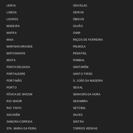
LEIRIA
ODIVELAS
LISBOA
OEIRAS
LOURES
ÓBIDOS
MADEIRA
OLHÃO
MAFRA
OVAR
MAIA
PAÇOS DE FERREIRA
MARINHA GRANDE
PALMELA
MATOSINHOS
PENAFIEL
MOITA
POMBAL
PONTA DELGADA
SANTARÉM
PORTALEGRE
SANTO TIRSO
PORTIMÃO
S. JOÃO DA MADEIRA
PORTO
SEIXAL
PÓVOA DE VARZIM
SENHORA DA HORA
RIO MAIOR
SESIMBRA
RIO TINTO
SETÚBAL
SACAVÉM
SILVES
SAMORA CORREIA
SINTRA
STA. MARIA DA FEIRA
TORRES VEDRAS