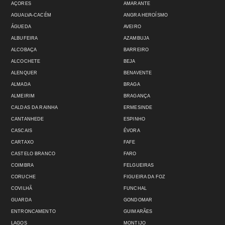
AÇORES
AMARANTE
AGUALVA-CACÉM
ANGRA HEROÍSMO
ÁGUEDA
AVEIRO
ALBUFEIRA
AZAMBUJA
ALCOBAÇA
BARREIRO
ALCOCHETE
BEJA
ALENQUER
BENAVENTE
ALMADA
BRAGA
ALMEIRIM
BRAGANÇA
CALDAS DA RAINHA
ERMESINDE
CANTANHEDE
ESPINHO
CASCAIS
ÉVORA
CARTAXO
FAFE
CASTELO BRANCO
FARO
COIMBRA
FELGUEIRAS
CORUCHE
FIGUEIRA DA FOZ
COVILHÃ
FUNCHAL
GUARDA
GONDOMAR
ENTRONCAMENTO
GUIMARÃES
LAGOS
MONTIJO