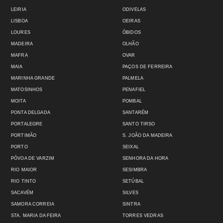
LEIRIA
ODIVELAS
LISBOA
OEIRAS
LOURES
ÓBIDOS
MADEIRA
OLHÃO
MAFRA
OVAR
MAIA
PAÇOS DE FERREIRA
MARINHA GRANDE
PALMELA
MATOSINHOS
PENAFIEL
MOITA
POMBAL
PONTA DELGADA
SANTARÉM
PORTALEGRE
SANTO TIRSO
PORTIMÃO
S. JOÃO DA MADEIRA
PORTO
SEIXAL
PÓVOA DE VARZIM
SENHORA DA HORA
RIO MAIOR
SESIMBRA
RIO TINTO
SETÚBAL
SACAVÉM
SILVES
SAMORA CORREIA
SINTRA
STA. MARIA DA FEIRA
TORRES VEDRAS