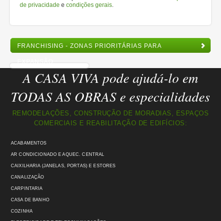
de privacidade
e
condições gerais
.
FRANCHISING - ZONAS PRIORITÁRIAS PARA
EXPANSÃO
A CASA VIVA pode ajudá-lo em
TODAS AS OBRAS e especialidades
REMODELAÇÕES, CONSTRUÇÃO DE MORADIAS, ESPAÇOS
COMERCIAIS E REABILITAÇÃO DE EDIFÍCIOS:
ACABAMENTOS
AR CONDICIONADO E AQUEC. CENTRAL
CAIXILHARIA (JANELAS, PORTAS) E ESTORES
CANALIZAÇÃO
CARPINTARIA
CASA DE BANHO
COZINHA