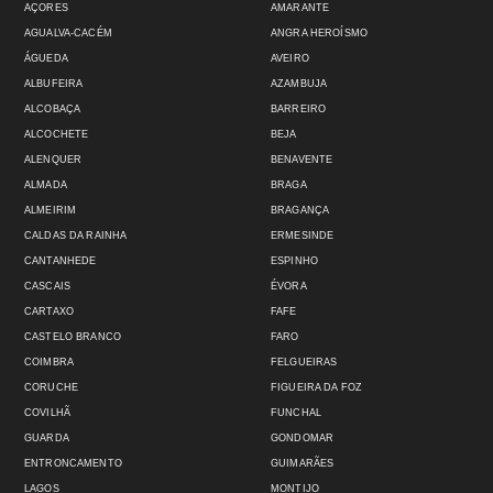
AÇORES
AMARANTE
AGUALVA-CACÉM
ANGRA HEROÍSMO
ÁGUEDA
AVEIRO
ALBUFEIRA
AZAMBUJA
ALCOBAÇA
BARREIRO
ALCOCHETE
BEJA
ALENQUER
BENAVENTE
ALMADA
BRAGA
ALMEIRIM
BRAGANÇA
CALDAS DA RAINHA
ERMESINDE
CANTANHEDE
ESPINHO
CASCAIS
ÉVORA
CARTAXO
FAFE
CASTELO BRANCO
FARO
COIMBRA
FELGUEIRAS
CORUCHE
FIGUEIRA DA FOZ
COVILHÃ
FUNCHAL
GUARDA
GONDOMAR
ENTRONCAMENTO
GUIMARÃES
LAGOS
MONTIJO