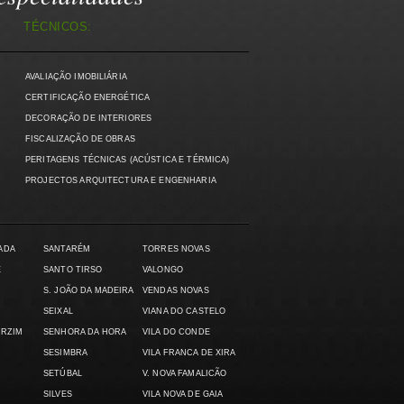
TÉCNICOS:
AVALIAÇÃO IMOBILIÁRIA
)
CERTIFICAÇÃO ENERGÉTICA
DECORAÇÃO DE INTERIORES
FISCALIZAÇÃO DE OBRAS
PERITAGENS TÉCNICAS (ACÚSTICA E TÉRMICA)
PROJECTOS ARQUITECTURA E ENGENHARIA
ADA
SANTARÉM
TORRES NOVAS
E
SANTO TIRSO
VALONGO
S. JOÃO DA MADEIRA
VENDAS NOVAS
SEIXAL
VIANA DO CASTELO
ARZIM
SENHORA DA HORA
VILA DO CONDE
SESIMBRA
VILA FRANCA DE XIRA
SETÚBAL
V. NOVA FAMALICÃO
SILVES
VILA NOVA DE GAIA