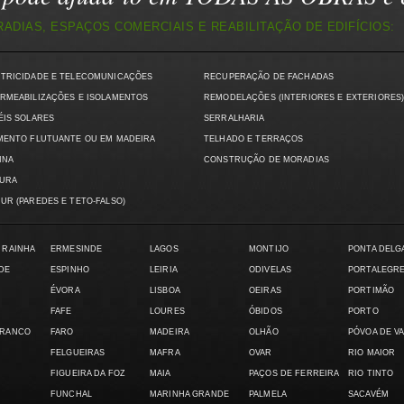
DIAS, ESPAÇOS COMERCIAIS E REABILITAÇÃO DE EDIFÍCIOS:
CTRICIDADE E TELECOMUNICAÇÕES
RECUPERAÇÃO DE FACHADAS
RMEABILIZAÇÕES E ISOLAMENTOS
REMODELAÇÕES (INTERIORES E EXTERIORES
ÉIS SOLARES
SERRALHARIA
MENTO FLUTUANTE OU EM MADEIRA
TELHADO E TERRAÇOS
INA
CONSTRUÇÃO DE MORADIAS
TURA
UR (PAREDES E TETO-FALSO)
 RAINHA
ERMESINDE
LAGOS
MONTIJO
PONTA DELG
DE
ESPINHO
LEIRIA
ODIVELAS
PORTALEGR
ÉVORA
LISBOA
OEIRAS
PORTIMÃO
FAFE
LOURES
ÓBIDOS
PORTO
BRANCO
FARO
MADEIRA
OLHÃO
PÓVOA DE V
FELGUEIRAS
MAFRA
OVAR
RIO MAIOR
FIGUEIRA DA FOZ
MAIA
PAÇOS DE FERREIRA
RIO TINTO
FUNCHAL
MARINHA GRANDE
PALMELA
SACAVÉM