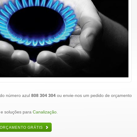
 do número azul
808 304 304
ou envie-nos um pedido de orçamento
 e soluções para
Canalização
.
 ORÇAMENTO GRÁTIS