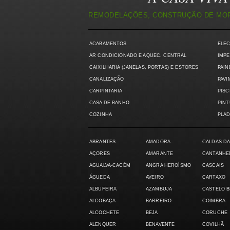
REMODELAÇÕES, CONSTRUÇÃO DE MORA
ACABAMENTOS
ELE
AR CONDICIONADO E AQUEC. CENTRAL
IMPE
CAIXILHARIA (JANELAS, PORTAS) E ESTORES
PAIN
CANALIZAÇÃO
PAVI
CARPINTARIA
PISC
CASA DE BANHO
PIN
COZINHA
PLAD
ABRANTES
AMADORA
CALDAS DA
AÇORES
AMARANTE
CANTANHE
AGUALVA-CACÉM
ANGRA HEROÍSMO
CASCAIS
ÁGUEDA
AVEIRO
CARTAXO
ALBUFEIRA
AZAMBUJA
CASTELO 
ALCOBAÇA
BARREIRO
COIMBRA
ALCOCHETE
BEJA
CORUCHE
ALENQUER
BENAVENTE
COVILHÃ