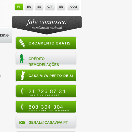
PT
BR
ES
CAT
EN
.COM
fale connosco
atendimento nacional
ISING
ORÇAMENTO GRÁTIS
CRÉDITO
REMODELAÇÕES
s
CASA VIVA PERTO DE SI
21 726 87 34
rede fixa nacional
808 304 304
custo rede fixa nacional
GERAL@CASAVIVA.PT