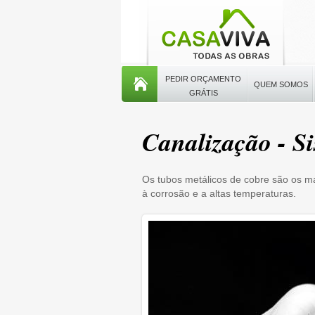
PEDIR ORÇAMENTO
QUEM SOMOS
GRÁTIS
Canalização - Si
Os tubos metálicos de cobre são os ma
à corrosão e a altas temperaturas.