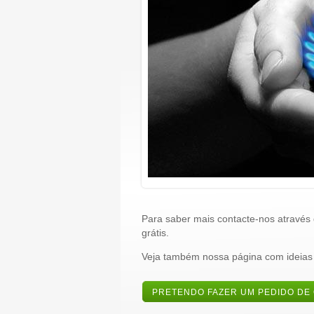
Para saber mais contacte-nos através
grátis.
Veja também nossa página com ideias
PRETENDO FAZER UM PEDIDO DE